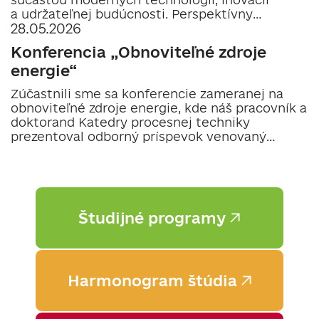
a udržateľnej budúcnosti. Perspektívny
28.05.2026
program, skvelé uplatnenie...
Konferencia „Obnoviteľné zdroje
energie“
Zúčastnili sme sa konferencie zameranej na
obnoviteľné zdroje energie, kde náš pracovník a
doktorand Katedry procesnej techniky
prezentoval odborný príspevok venovaný
reverzibilnému čerpadlu a možnostiam jeh...
Študijné programy
Harmonogram štúdia