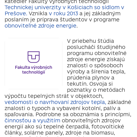
katedier Fakulty výrobných technológii
Technickej univerzity v Košiciach so sídlom v
Prešove.
Vznikla
v roku 2013
a jej základným
poslaním je príprava študentov v programe
obnoviteľné zdroje energie
.
V priebehu štúdia
poslucháči študijného
programu obnoviteľné
zdroje energie získajú
znalosti o spôsoboch
výroby a šírenia tepla,
prúdenia plynov a
tekutín. Osvoja si
poznatky o metódach
výpočtu tepelných strát v objektoch,
vedomosti o navrhovaní zdrojov tepla,
základné
znalosti o typoch a vybavení kotolní, palív a
spaľovania. Podrobne sa oboznámia s princípmi,
činnosťou a využitím
obnoviteľných zdrojov
energií ako sú tepelné čerpadlá, fotovoltické
články, solárne panely, zdroje na biomasu,