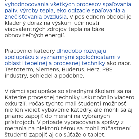
vyhodnocovania všetkých procesov spaľovania
palív, výroby tepla, ekologizácie spaľovania a
znečisťovania ovzdušia
. V poslednom období je
kladený dôraz na výskum účinnosti
viacvalentných zdrojov tepla na báze
obnoviteľných energií.
Pracovníci katedry
dlhodobo rozvíjajú
spoluprácu s významnými spoločnosťami v
oblasti tepelnej a procesnej techniky
ako napr.
Testoterm, Siemens, Buderus, Herz, PBS
industry, Schiedel a podobne.
V rámci spolupráce so strednými školami sa na
Katedre procesnej techniky uskutočnilo viacero
exkurzií. Počas týchto mali študenti možnosť
nie len vidieť vybavenie katedry, ale mohli sa aj
priamo zapojiť do meraní na vybraných
prístrojoch. V prípade vypracovania správy z
merania na niektorú tému sa mohli zúčastnení
študenti zapojiť aj do súťaže o tablet.