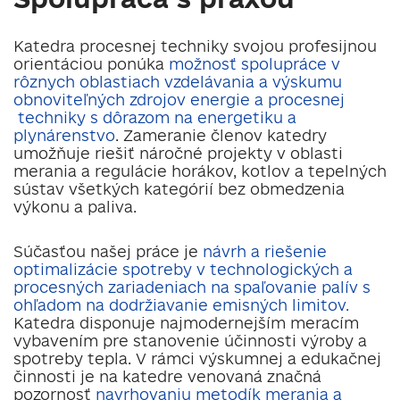
Katedra procesnej techniky svojou profesijnou
orientáciou ponúka
možnosť spolupráce v
rôznych oblastiach vzdelávania a výskumu
obnoviteľných zdrojov energie a
procesnej
techniky s dôrazom na energetiku a
plynárenstvo
. Zameranie členov katedry
umožňuje riešiť náročné projekty v oblasti
merania a regulácie horákov, kotlov a tepelných
sústav všetkých kategórií bez obmedzenia
výkonu a paliva.
Súčasťou našej práce je
návrh a riešenie
optimalizácie spotreby v technologických a
procesných zariadeniach na spaľovanie palív s
ohľadom na dodržiavanie emisných limitov.
Katedra disponuje najmodernejším meracím
vybavením pre stanovenie účinnosti výroby a
spotreby tepla. V rámci výskumnej a edukačnej
činnosti je na katedre venovaná značná
pozornosť
navrhovaniu metodík merania a