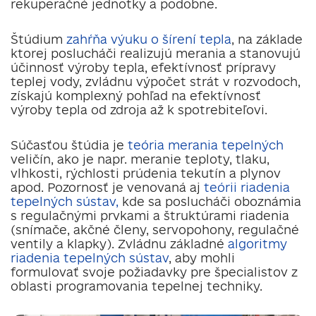
rekuperačné jednotky a podobne.
Štúdium
zahŕňa výuku o šírení tepla
, na základe
ktorej poslucháči realizujú merania a stanovujú
účinnosť výroby tepla, efektívnosť prípravy
teplej vody, zvládnu výpočet strát v rozvodoch,
získajú komplexný pohľad na efektívnosť
výroby tepla od zdroja až k spotrebiteľovi.
Súčasťou štúdia je
teória merania tepelných
veličín, ako je napr. meranie teploty, tlaku,
vlhkosti, rýchlosti prúdenia tekutín a plynov
apod. Pozornosť je venovaná aj
teórii riadenia
tepelných sústav,
kde sa poslucháči oboznámia
s regulačnými prvkami a štruktúrami riadenia
(snímače, akčné členy, servopohony, regulačné
ventily a klapky). Zvládnu základné
algoritmy
riadenia tepelných sústav
, aby mohli
formulovať svoje požiadavky pre špecialistov z
oblasti programovania tepelnej techniky.