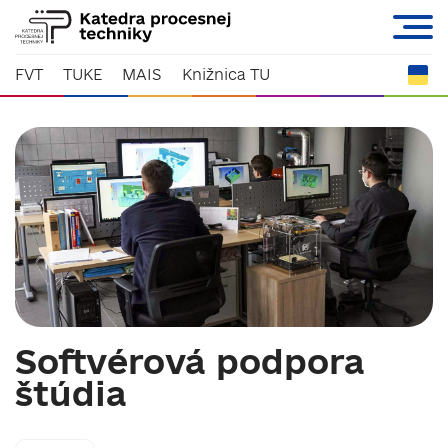
FVT
TUKE
MAIS
Knižnica TU
Softvérová podpora
štúdia