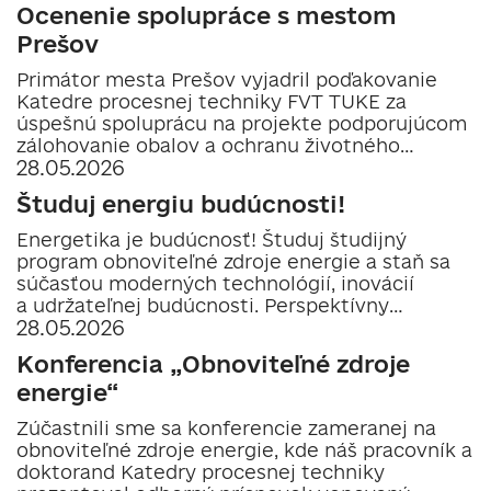
Ocenenie spolupráce s mestom
Prešov
Primátor mesta Prešov vyjadril poďakovanie
Katedre procesnej techniky FVT TUKE za
úspešnú spoluprácu na projekte podporujúcom
zálohovanie obalov a ochranu životného
28.05.2026
prostredia...
Študuj energiu budúcnosti!
Energetika je budúcnosť! Študuj študijný
program obnoviteľné zdroje energie a staň sa
súčasťou moderných technológií, inovácií
a udržateľnej budúcnosti. Perspektívny
28.05.2026
program, skvelé uplatnenie...
Konferencia „Obnoviteľné zdroje
energie“
Zúčastnili sme sa konferencie zameranej na
obnoviteľné zdroje energie, kde náš pracovník a
doktorand Katedry procesnej techniky